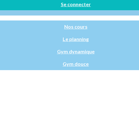
Se connecter
Nos cours
Le planning
Gym dynamique
Gym douce