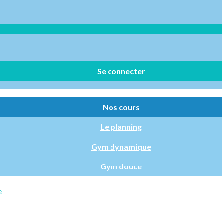
Se connecter
Nos cours
Le planning
Gym dynamique
Gym douce
e