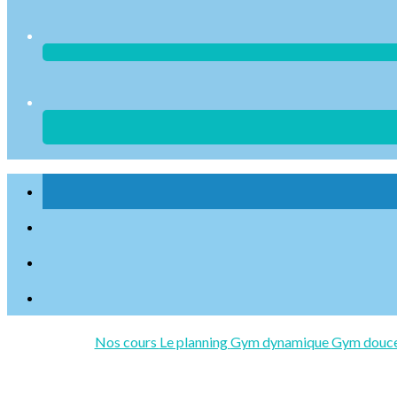
Nos cours
Le planning
Gym dynamique
Gym douc